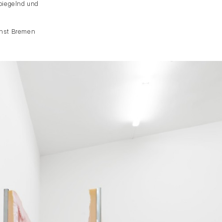
piegelnd und
unst Bremen