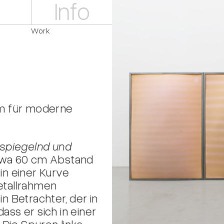
Info
Work
m für moderne
spiegelnd und
etwa 60 cm Abstand
n einer Kurve
Metallrahmen
 Betrachter, der in
ass er sich in einer
Die Spuren links