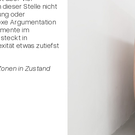
 dieser Stelle nicht
ung oder
exe Argumentation
lemente im
steckt in
ität etwas zutiefst
Zonen in Zustand