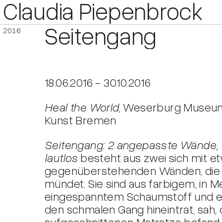
Claudia Piepenbrock
Seitengang
2016
18.06.2016 - 30.10.2016
Heal the World
, Weserburg Museu
Kunst Bremen
Seitengang: 2 angepasste Wände, 
lautlos
besteht aus zwei sich mit 
gegenüberstehenden Wänden, die i
mündet. Sie sind aus farbigem, in 
eingespanntem Schaumstoff und ein
den schmalen Gang hineintrat, sah, d
aufgeschnittenen Matratze befand. 