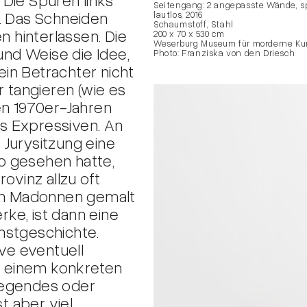
Seitengang: 2 angepasste Wände, s
. Das Schneiden
lautlos, 2016
Schaumstoff, Stahl
n hinterlassen. Die
200 x 70 x 530 cm
Weserburg Museum für morderne K
 und Weise die Idee,
Photo: Franziska von den Driesch
in Betrachter nicht
r tangieren (wie es
en 1970er-Jahren
des Expressiven. An
Jurysitzung eine
o gesehen hatte,
ovinz allzu oft
von Madonnen gemalt
ke, ist dann eine
nstgeschichte.
ive eventuell
in einem konkreten
regendes oder
t aber viel