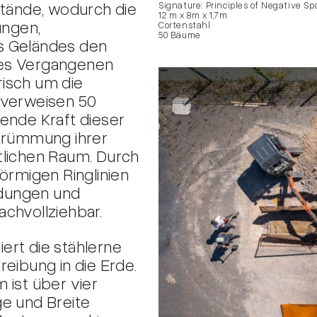
stände, wodurch die
Signature: Principles of Negative Sp
12 m x 8m x 1,7m
ungen,
Cortenstahl
50 Bäume
s Geländes den
des Vergangenen
isch um die
 verweisen 50
ende Kraft dieser
 Krümmung ihrer
tlichen Raum. Durch
örmigen Ringlinien
dungen und
chvollziehbar.
ert die stählerne
eibung in die Erde.
 ist über vier
ge und Breite