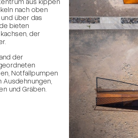
Zentrum aus kippen
nkeln nach oben
 und über das
de bieten
ckachsen, der
r.
tand der
ngeordneten
en, Notfallpumpen
len Ausdehnungen,
en und Gräben.