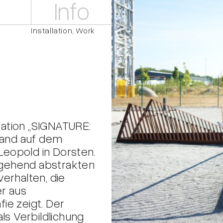
Info
Installation
Work
llation „SIGNATURE:
tand auf dem
eopold in Dorsten.
stgehend abstrakten
erhalten, die
r aus
ie zeigt. Der
ls Verbildlichung